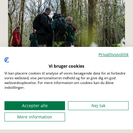
Privatlivspolitik
Menu
Vi bruger cookies
BÆVER
ULV
JUNIOR
TROP
SENIOR
Vi kan placere cookies til analyse af vores besøgende data for at forbedre
ROVER
vores websted, vise personaliseret indhold og for at give dig en god
webstedsoplevelse. For mere information om cookies kan du åbne
indstillinger.
Pølseløb
Tag på et vildt løb hvor hver poster handler om jeres pølse
Accepter alle
Nej tak
Mere information