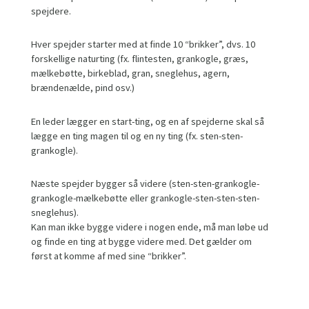
spejdere.
Hver spejder starter med at finde 10 “brikker”, dvs. 10
forskellige naturting (fx. flintesten, grankogle, græs,
mælkebøtte, birkeblad, gran, sneglehus, agern,
brændenælde, pind osv.)
En leder lægger en start-ting, og en af spejderne skal så
lægge en ting magen til og en ny ting (fx. sten-sten-
grankogle).
Næste spejder bygger så videre (sten-sten-grankogle-
grankogle-mælkebøtte eller grankogle-sten-sten-sten-
sneglehus).
Kan man ikke bygge videre i nogen ende, må man løbe ud
og finde en ting at bygge videre med. Det gælder om
først at komme af med sine “brikker”.