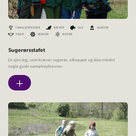
FAMILIESPEJDER
BÆVER
ULV
JUNIOR
TROP
SENIOR
ROVER
Sugerørsstafet
En sjov leg, som kræver sugerør, silkepapir og ikke mindst
nogle gode samarbejdsevner.