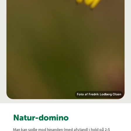
Foto af Fredrik Lodberg Olsen
Natur-domino
Man kan spille mod hinanden (med afstand) i hold på 2-5