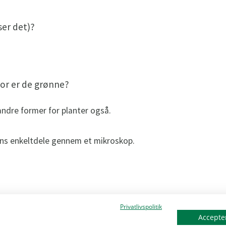
ser det)?
for er de grønne?
ndre former for planter også.
ens enkeltdele gennem et mikroskop.
Privatlivspolitik
Accepter