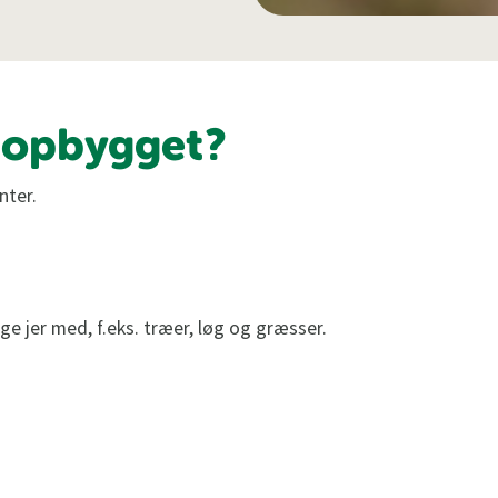
 opbygget?
nter.
ige jer med, f.eks. træer, løg og græsser.