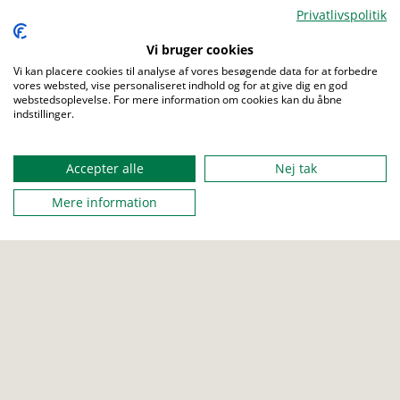
Privatlivspolitik
Menu
Vi bruger cookies
Vi kan placere cookies til analyse af vores besøgende data for at forbedre
vores websted, vise personaliseret indhold og for at give dig en god
webstedsoplevelse. For mere information om cookies kan du åbne
indstillinger.
Accepter alle
Nej tak
Mere information
FAMILIESPEJDER
BÆVER
ULV
Madlavnings-teknikker
Lær spejderne forskelige madlavning teknikker til forskelige
retter.