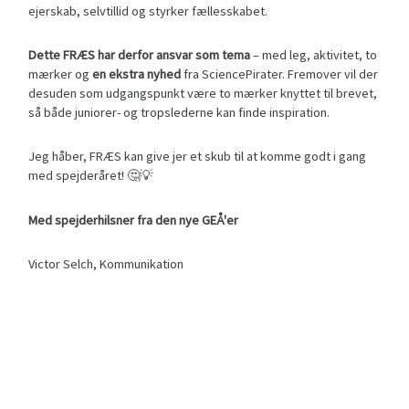
ejerskab, selvtillid og styrker fællesskabet.
Dette FRÆS har derfor ansvar som tema
– med leg, aktivitet, to
mærker og
en ekstra nyhed
fra SciencePirater. Fremover vil der
desuden som udgangspunkt være to mærker knyttet til brevet,
så både juniorer- og tropslederne kan finde inspiration.
Jeg håber, FRÆS kan give jer et skub til at komme godt i gang
med spejderåret! 🤔💡
Med spejderhilsner fra den nye GEÅ'er
Victor Selch, Kommunikation