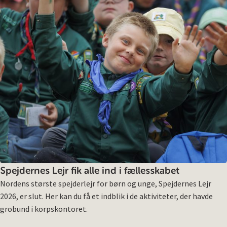
Spejdernes Lejr fik alle ind i fællesskabet
Nordens største spejderlejr for børn og unge, Spejdernes Lejr
2026, er slut. Her kan du få et indblik i de aktiviteter, der havde
grobund i korpskontoret.