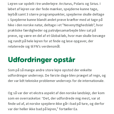
Lejren var opdelt i tre underlejre: Arcturus, Polaris og Sirius. I
løbet af lejren var der fede mærker, spejderne kunne tage,
lejrbål samt 3 større programpunkter, spejderne skulle deltage
i. Spejderne kunne blandt andet prøve kræfter med at tage på
hike i den norske natur, deltage i et "Nevenyttighedsløb", hvor
praktiske færdigheder og patruljesamarbejde blev sat på
prøve, og være en del af et Global-løb, hvor man skulle bevæge
sig rundt på hele lejren for at finde og løse opgaver, der
relaterede sig til FN’s verdensmål.
Udfordringer opstår
Som på så mange andre store lejre opstod der enkelte
udfordringer undervejs. De første dage blev præget af regn, og
der var lidt tekniske problemer undervejs for de internationale.
Og så var der et ekstra aspekt af den norske landslejr, der kom
som en overraskelse: “Det, der udfordrede mig mest, var at
finde ud af, at norske spejdere ikke går i bad på ture, og derfor
var der heller ikke bad på lejren,” fortæller Ea.