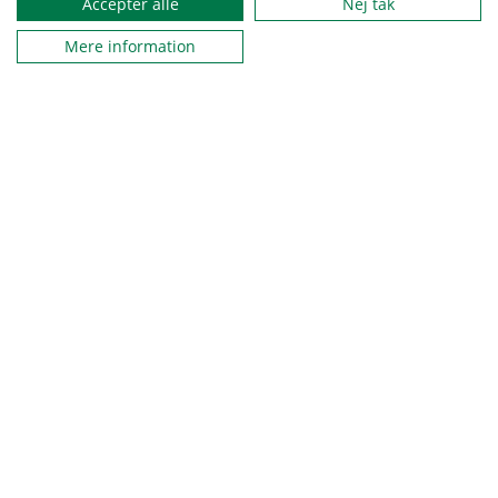
Accepter alle
Nej tak
Mere information
Spejderne er en del af solsikkeprogrammet
På Spejdernes Lejr startede et nyt kapitel i arbejdet med
inklusion med fejringen af, at Spejderne er trådt ind i
Solsikkeprogrammet.