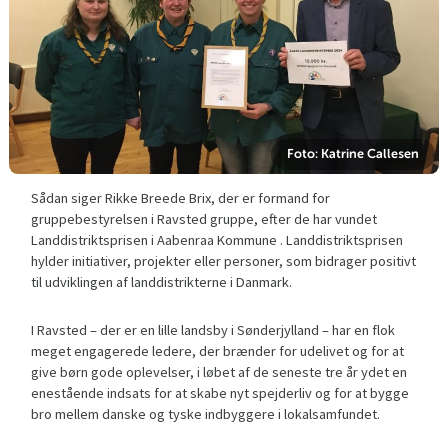
Foto: Katrine Callesen
Sådan siger Rikke Breede Brix, der er formand for
gruppebestyrelsen i Ravsted gruppe, efter de har vundet
Landdistriktsprisen i Aabenraa Kommune . Landdistriktsprisen
hylder initiativer, projekter eller personer, som bidrager positivt
til udviklingen af landdistrikterne i Danmark.
I Ravsted – der er en lille landsby i Sønderjylland – har en flok
meget engagerede ledere, der brænder for udelivet og for at
give børn gode oplevelser, i løbet af de seneste tre år ydet en
enestående indsats for at skabe nyt spejderliv og for at bygge
bro mellem danske og tyske indbyggere i lokalsamfundet.