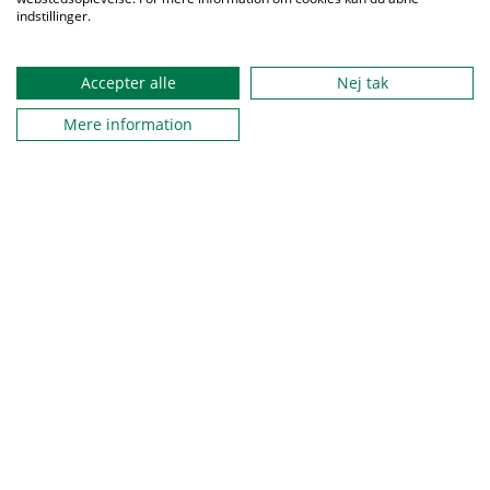
indstillinger.
Accepter alle
Nej tak
Mere information
Spejderne er en del af solsikkeprogrammet
På Spejdernes Lejr startede et nyt kapitel i arbejdet med
inklusion med fejringen af, at Spejderne er trådt ind i
Solsikkeprogrammet.