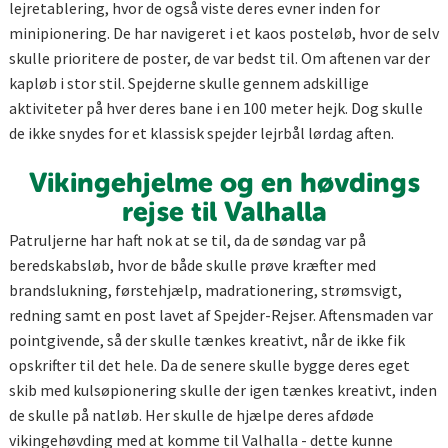
lejretablering, hvor de også viste deres evner inden for
minipionering. De har navigeret i et kaos posteløb, hvor de selv
skulle prioritere de poster, de var bedst til. Om aftenen var der
kapløb i stor stil. Spejderne skulle gennem adskillige
aktiviteter på hver deres bane i en 100 meter hejk. Dog skulle
de ikke snydes for et klassisk spejder lejrbål lørdag aften.
Vikingehjelme og en høvdings
rejse til Valhalla
Patruljerne har haft nok at se til, da de søndag var på
beredskabsløb, hvor de både skulle prøve kræfter med
brandslukning, førstehjælp, madrationering, strømsvigt,
redning samt en post lavet af Spejder-Rejser. Aftensmaden var
pointgivende, så der skulle tænkes kreativt, når de ikke fik
opskrifter til det hele. Da de senere skulle bygge deres eget
skib med kulsøpionering skulle der igen tænkes kreativt, inden
de skulle på natløb. Her skulle de hjælpe deres afdøde
vikingehøvding med at komme til Valhalla - dette kunne