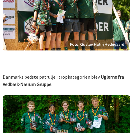
Foto: Gustav Holm Hedegaard
Danmarks bedste patrulje i tropkategorien blev
Uglerne fra
Vedbæk-Nærum Gruppe
.