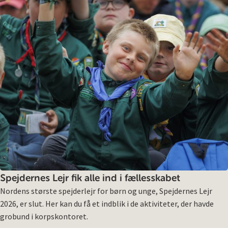
Spejdernes Lejr fik alle ind i fællesskabet
Nordens største spejderlejr for børn og unge, Spejdernes Lejr
2026, er slut. Her kan du få et indblik i de aktiviteter, der havde
grobund i korpskontoret.