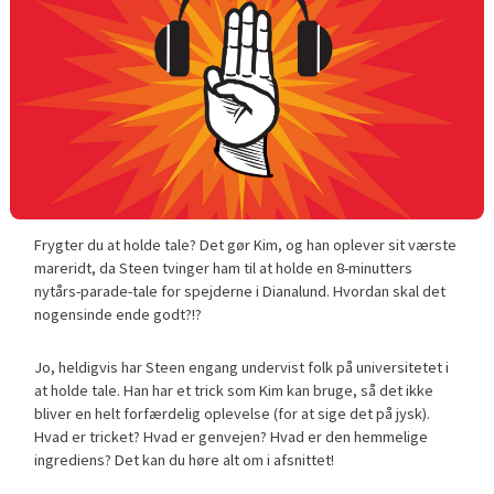
Frygter du at holde tale? Det gør Kim, og han oplever sit værste
mareridt, da Steen tvinger ham til at holde en 8-minutters
nytårs-parade-tale for spejderne i Dianalund. Hvordan skal det
nogensinde ende godt?!?
Jo, heldigvis har Steen engang undervist folk på universitetet i
at holde tale. Han har et trick som Kim kan bruge, så det ikke
bliver en helt forfærdelig oplevelse (for at sige det på jysk).
Hvad er tricket? Hvad er genvejen? Hvad er den hemmelige
ingrediens? Det kan du høre alt om i afsnittet!