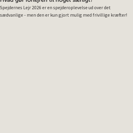
Hvad gør forlejren til noget særligt?
Spejdernes Lejr 2026 er en spejderoplevelse ud over det
sædvanlige - men den er kun gjort mulig med frivillige kræfter!