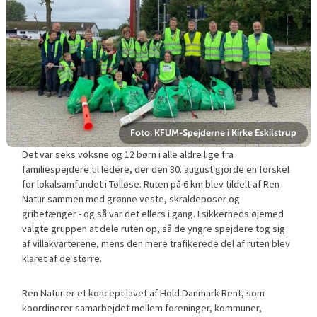
Foto: KFUM-Spejderne i Kirke Eskilstrup
Det var seks voksne og 12 børn i alle aldre lige fra
familiespejdere til ledere, der den 30. august gjorde en forskel
for lokalsamfundet i Tølløse. Ruten på 6 km blev tildelt af Ren
Natur sammen med grønne veste, skraldeposer og
gribetænger - og så var det ellers i gang. I sikkerheds øjemed
valgte gruppen at dele ruten op, så de yngre spejdere tog sig
af villakvarterene, mens den mere trafikerede del af ruten blev
klaret af de større.
Ren Natur er et koncept lavet af Hold Danmark Rent, som
koordinerer samarbejdet mellem foreninger, kommuner,