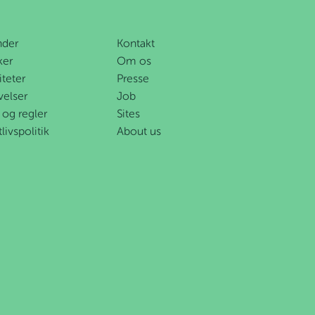
nder
Kontakt
ker
Om os
iteter
Presse
velser
Job
 og regler
Sites
tlivspolitik
About us