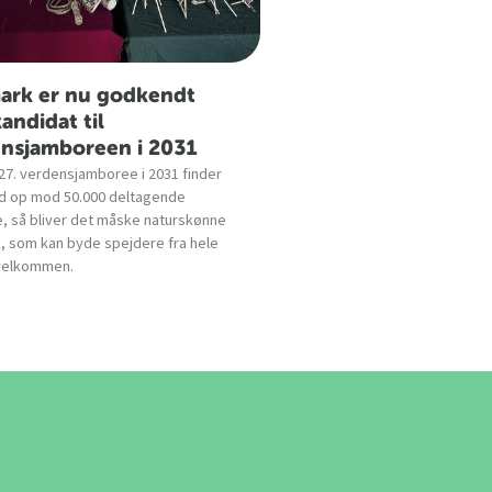
ark er nu godkendt
andidat til
nsjamboreen i 2031
27. verdensjamboree i 2031 finder
d op mod 50.000 deltagende
, så bliver det måske naturskønne
 som kan byde spejdere fra hele
velkommen.