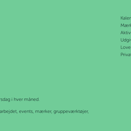
Kale
Mær
Aktiv
Udgi
Love
Priva
orsdag i hver måned.
erarbejdet, events, mærker, gruppeværktøjer,