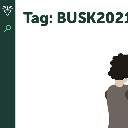
Spring
til
Tag:
BUSK202
indhold