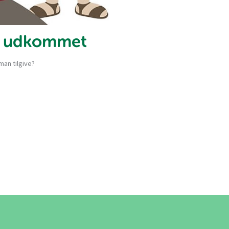
er udkommet
an tilgive?