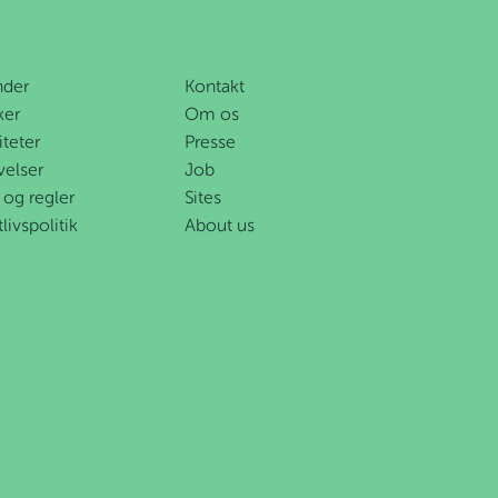
nder
Kontakt
ker
Om os
iteter
Presse
velser
Job
 og regler
Sites
tlivspolitik
About us