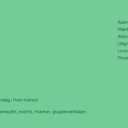
Kale
Mær
Aktiv
Udgi
Love
Priva
orsdag i hver måned.
erarbejdet, events, mærker, gruppeværktøjer,