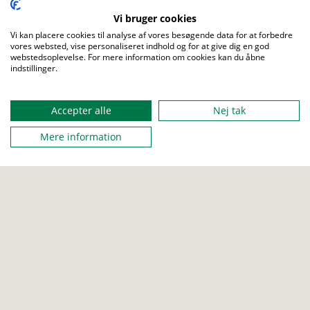
Mærker
Om os
Vi bruger cookies
Aktiviteter
Presse
Vi kan placere cookies til analyse af vores besøgende data for at forbedre
Udgivelser
Job
vores websted, vise personaliseret indhold og for at give dig en god
webstedsoplevelse. For mere information om cookies kan du åbne
Love og regler
Sites
indstillinger.
Privatlivspolitik
About us
Menu
Accepter alle
Nej tak
Mere information