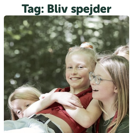
Spring
Tag:
Bliv spejder
til
indhold