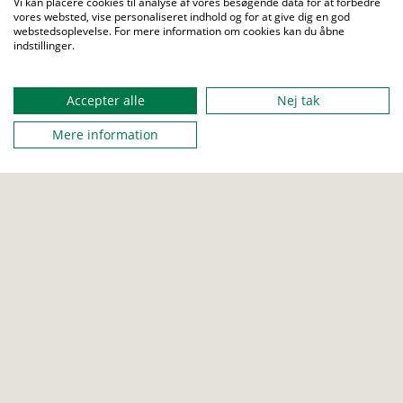
Vi kan placere cookies til analyse af vores besøgende data for at forbedre
Det gode program og dagsorden
vores websted, vise personaliseret indhold og for at give dig en god
webstedsoplevelse. For mere information om cookies kan du åbne
Menu
Hvem skal sidde i bestyrelsen?
indstillinger.
Årshjul og opgaver
Accepter alle
Nej tak
Vi glæder os til at se jer på skærmen tirsdag d. 12.
november kl. 19:30.
Mere information
Vil du læse mere om arbejdet i bestyrelsen inden
webinaret: