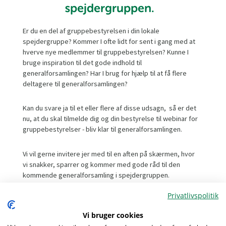
spejdergruppen.
Er du en del af gruppebestyrelsen i din lokale
spejdergruppe? Kommer I ofte lidt for sent i gang med at
hverve nye medlemmer til gruppebestyrelsen? Kunne I
bruge inspiration til det gode indhold til
generalforsamlingen? Har I brug for hjælp til at få flere
deltagere til generalforsamlingen?
Kan du svare ja til et eller flere af disse udsagn, så er det
nu, at du skal tilmelde dig og din bestyrelse til webinar for
gruppebestyrelser - bliv klar til generalforsamlingen.
Vi vil gerne invitere jer med til en aften på skærmen, hvor
vi snakker, sparrer og kommer med gode råd til den
kommende generalforsamling i spejdergruppen.
Privatlivspolitik
Du kan glæde dig til en aften med blandt andet:
Vi bruger cookies
Den gode indbydelse