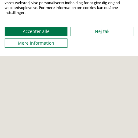
vores websted, vise personaliseret indhold og for at give dig en god
webstedsoplevelse. For mere information om cookies kan du åbne
indstillinger.
BÆVER
Accepter alle
Nej tak
Pas på kagen!
Mere information
De skal passe på kagen mødet igennem og må først til slut dele
kagen mellem sig og spise den.