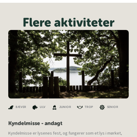
Flere aktiviteter
BÆVER
ULV
JUNIOR
TROP
SENIOR
Kyndelmisse - andagt
Kyndelmisse er lysenes fest, og fungerer som et lys i mørket,