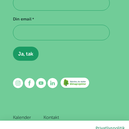
Din email
*
Kalender
Kontakt
Mærker
Om os
Privatlivspolitik