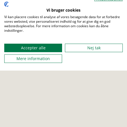
Aktiviteter
Presse
Vi bruger cookies
Udgivelser
Job
Vi kan placere cookies til analyse af vores besøgende data for at forbedre
Love og regler
Sites
vores websted, vise personaliseret indhold og for at give dig en god
Privatlivspolitik
About us
webstedsoplevelse. For mere information om cookies kan du åbne
indstillinger.
Menu
Accepter alle
Nej tak
Mere information