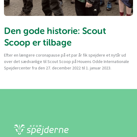
Den gode historie: Scout
Scoop er tilbage
Efter en længere coronapause på et par år fik spejdere et nytår ud
over det sædvanlige til Scout Scoop på Houens Odde Internationale
Spejdercenter fra den 27. december 2022 til 1. januar 2023.