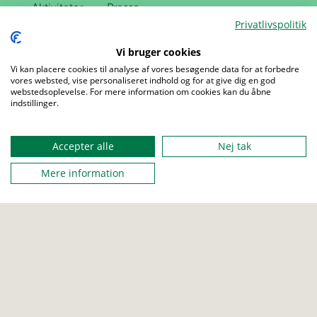
Aktiviteter
Presse
Privatlivspolitik
Udgivelser
Job
Love og regler
Sites
Vi bruger cookies
Privatlivspolitik
About us
Vi kan placere cookies til analyse af vores besøgende data for at forbedre
vores websted, vise personaliseret indhold og for at give dig en god
webstedsoplevelse. For mere information om cookies kan du åbne
indstillinger.
Menu
Accepter alle
Nej tak
Mere information