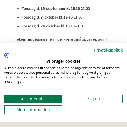
Torsdag d. 19. september kl. 19.30-21.00
Torsdag d. 3. oktober kl. 19.30-21.00
Torsdag d. 24. oktober kl. 19.30-21.00
Imellem mødegangene vil der være små opgaver, som I
skal løse med udgangspunkt i jeres egen spejdergruppe.
Privatlivspolitik
Det kan du glæde dig til:
Vi bruger cookies
✅
Gennemgang af en række værktøjer, som kan bruges i
Vi kan placere cookies til analyse af vores besøgende data for at forbedre
spejdergruppen
vores websted, vise personaliseret indhold og for at give dig en god
✅
Hjælp til at implementere de nye værktøjer i din
webstedsoplevelse. For mere information om cookies kan du åbne
indstillinger.
spejderhverdag
Menu
✅Netværk og vidensdeling mellem de deltagende
spejdergrupper
Accepter alle
Nej tak
Vi anbefaler, at du tilmelder flere fra gruppen, hvis det er
Mere information
muligt. Det sikrer et større fælles engagement
efterfølgende.