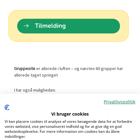
Tilmelding
Gruppesite
er allerede i luften – og næsten 60 grupper har
allerede taget springet
I har også muligheden.
Privatlivspolitik
Den gamle platform lukkes i løbet af 2026, så dette
webinar er den perfekte anledning til at komme godt i
Vi bruger cookies
gang.
Vi kan placere cookies til analyse af vores besøgende data for at forbedre
vores websted, vise personaliseret indhold og for at give dig en god
webstedsoplevelse. For mere information om cookies kan du åbne
Hvorfor skifte?
indstillinger.
Menu