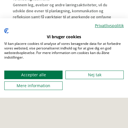
Gennem leg, øvelser og andre læringsaktiviteter, vil du
udvikle dine evner til planlægning, kommunikation og
refleksion samt få værktøjer til at anerkende og omfavne
dine egne og medmenneskers forskelligheder.
Privatlivspolitik
Udbyttet af kurset tilrettes hvad der fylder for netop dig,
men en ting er sikkert for alle deltagere: Du vil komme
Vi bruger cookies
hjem med nogle uforglemmelige oplevelser.
Vi kan placere cookies til analyse af vores besøgende data for at forbedre
vores websted, vise personaliseret indhold og for at give dig en god
webstedsoplevelse. For mere information om cookies kan du åbne
Kurset er for spejdere fra alle korps mellem 17 og 21 år.
indstillinger.
Menu
Accepter alle
Nej tak
FRA
14. oktober 2023 14:00
Mere information
TIL
21. oktober 2023 13:30