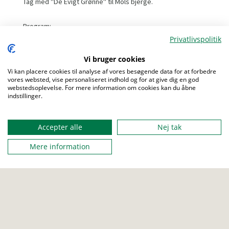
Tag med "De Evigt Grønne" til Mols bjerge.
Program:
Privatlivspolitik
Torsdag: Ankomst med kaffe/kage, en lille tur i nærheden
af hotellet.
Vi bruger cookies
Fredag: Vinsmagning hos Andersen Winery og Foredrag
Vi kan placere cookies til analyse af vores besøgende data for at forbedre
om rewilding på Molslaboratoriet.
vores websted, vise personaliseret indhold og for at give dig en god
webstedsoplevelse. For mere information om cookies kan du åbne
Menu
Lørdag: Gå/Cykle ud i naturen med lokal spejder-guide.
indstillinger.
Søndag: Vi slutter af i Knebel kirke.
Forplejning:
Accepter alle
Nej tak
3* Lækker morgenbuffet
Mere information
2* Madpakker incl. kildevand
3*2-retters menu til aften, egenbetaling af drikkevarer
Aftenhygge: I Gildestuen efter aftensmaden.
Ved endelig tilmelding;