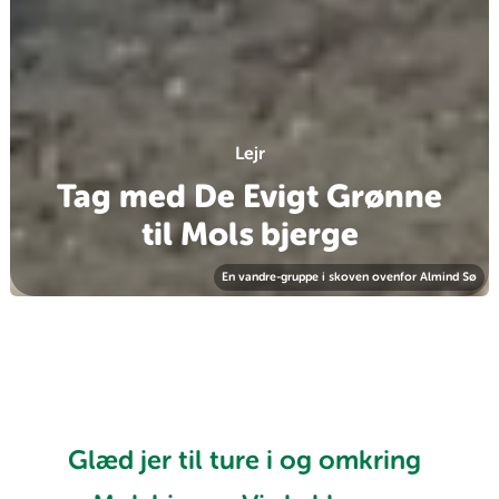
Lejr
Tag med De Evigt Grønne
til Mols bjerge
En vandre-gruppe i skoven ovenfor Almind Sø
Glæd jer til ture i og omkring