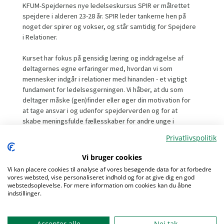
KFUM-Spejdernes nye ledelseskursus SPIR er målrettet
spejdere i alderen 23-28 år. SPIR leder tankerne hen på
noget der spirer og vokser, og står samtidig for Spejdere
i Relationer.
Kurset har fokus på gensidig læring og inddragelse af
deltagernes egne erfaringer med, hvordan vi som
mennesker indgår i relationer med hinanden - et vigtigt
fundament for ledelsesgerningen. Vi håber, at du som
deltager måske (gen)finder eller øger din motivation for
at tage ansvar i og udenfor spejderverden og for at
skabe meningsfulde fællesskaber for andre unge i
Danmark.
Privatlivspolitik
SPIR står på skuldrene af spejderbevægelsens historie
Vi bruger cookies
om, at den i over hundrede år har formet ledere bredt i
Vi kan placere cookies til analyse af vores besøgende data for at forbedre
vores samfund. Dette ved at vise unge ledere tillid og
vores websted, vise personaliseret indhold og for at give dig en god
give dem ansvar og tro på egne kompetencer. Vi vil holde
webstedsoplevelse. For mere information om cookies kan du åbne
Menu
indstillinger.
fast i spejdermetoden som ramme for
kompetenceudvikling og sikre et kursus med plads til
sparring, fordybelse, læring, socialt samvær og nye
Accepter alle
Nej tak