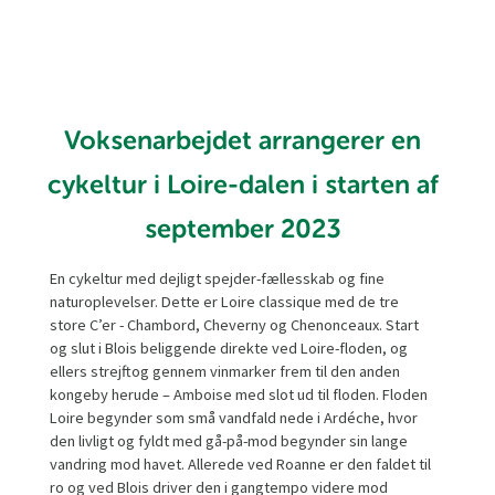
Voksenarbejdet arrangerer en
cykeltur i Loire-dalen i starten af
september 2023
En cykeltur med dejligt spejder-fællesskab og fine
naturoplevelser. Dette er Loire classique med de tre
store C’er - Chambord, Cheverny og Chenonceaux. Start
og slut i Blois beliggende direkte ved Loire-floden, og
ellers strejftog gennem vinmarker frem til den anden
kongeby herude – Amboise med slot ud til floden. Floden
Loire begynder som små vandfald nede i Ardéche, hvor
den livligt og fyldt med gå-på-mod begynder sin lange
vandring mod havet. Allerede ved Roanne er den faldet til
ro og ved Blois driver den i gangtempo videre mod