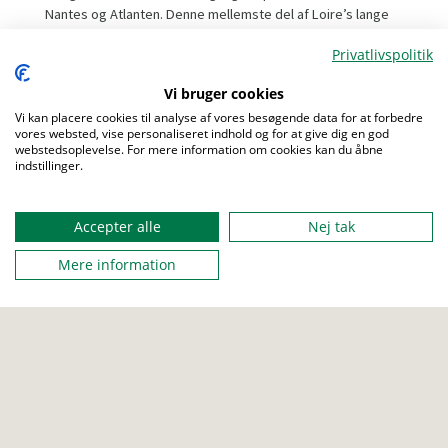
Nantes og Atlanten. Denne mellemste del af Loire’s lange
flodløb lægger landskab til mange vidunderlige slotte
Privatlivspolitik
skabt i en ødsel tid, hvor damer og herrer mødtes i
livsglæde, men også i blodige optrin. Turen går forbi både
Vi bruger cookies
de mest pompøse af slottene og mange af de mindre
Vi kan placere cookies til analyse af vores besøgende data for at forbedre
kendte. En let cykelrundtur hovedsagligt ad nyere
vores websted, vise personaliseret indhold og for at give dig en god
cykelstier, som i de seneste år er blevet åbnet i området.
webstedsoplevelse. For mere information om cookies kan du åbne
Der overnattes i *** og **** hoteller med halvpension. Du
indstillinger.
Menu
kan læse mere under kommende aktiviteter på vores
https://kfumvoks.gruppesite.dk/
Accepter alle
Nej tak
Mere information
FRA
05. september 2023 08:00
TIL
14. september 2023 20:00