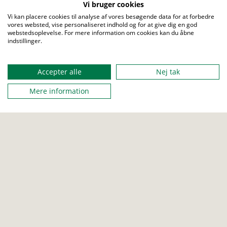
Vi bruger cookies
Vi kan placere cookies til analyse af vores besøgende data for at forbedre
FRA
vores websted, vise personaliseret indhold og for at give dig en god
27. december 2024
webstedsoplevelse. For mere information om cookies kan du åbne
indstillinger.
Menu
TIL
Accepter alle
Nej tak
01. januar 2025 12:30
Mere information
MAX DELTAGERE
76
ARRANGERET AF
Rikke Thomasberg