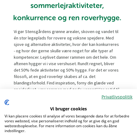
sommerlejraktiviteter,
konkurrence og ren roverhygge.
Vi gør Stensgårdens grønne arealer, skoven og vandet til
én stor legeplads for rovere og voksne spejdere. Med
sjove og alternative aktiviteter, hvor der kan konkurreres
- og hvor der gerne skulle være noget for alle typer af
kompetencer. Lejrlivet danner rammen om det hele. Om
aftenen hygger vi i vise vershuset. Rundt regnet, bliver
det 50% fede aktiviteter og 50% hygge. For det er vores
filosofi, at en god roverlejr skabes af ca. det
blandingsforhold. Find inspiration, forny din glæde ved
spejderlivet, vær sammen med gode venner! Her er tid til
blot at være på lejr - og tid til at konkurrere med de andre
Privatlivspolitik
klaner, når I er ude på aktivitet. Det kan du da umuligt gå
Vi bruger cookies
glip af! Er du ikke i en klan, så er det ingen hindring, grib
fat i din spejderven, medleder eller en helt tredje, og
Vi kan placere cookies til analyse af vores besøgende data for at forbedre
vores websted, vise personaliseret indhold og for at give dig en god
tilmeld jer som gruppe.
webstedsoplevelse. For mere information om cookies kan du åbne
indstillinger.