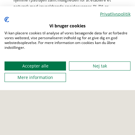
netværk med jævnaldrende spejdervenner. PL/PA er
forberedende for Roland 1 og giver en indsigt i den
Privatlivspolitik
videre rejse med KFUM-Spejdernes
ungdomsuddannelser.
Vi bruger cookies
Målgruppe:
Vi kan placere cookies til analyse af vores besøgende data for at forbedre
▪ PL/PA 1 henvender sig til spejdere i 5.-7. klasse.
vores websted, vise personaliseret indhold og for at give dig en god
webstedsoplevelse. For mere information om cookies kan du åbne
▪ PL/PA 2 henvender sig til spejdere i 6.-8. klasse, som har
indstillinger.
deltaget på et PL/PA 1 kursus (går man i 8. klasse, gives
Menu
der dispensation for PL/PA 1 deltagelse).
Accepter alle
Nej tak
Mere information
FRA
28. marts 2025 19:30
TIL
30. marts 2025 13:30