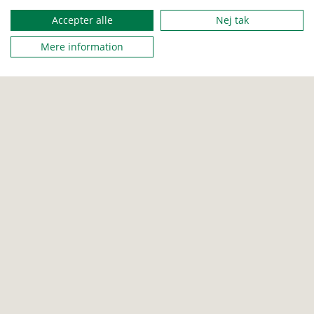
FRA
Accepter alle
Nej tak
14. november 2023 18:30
Mere information
TIL
14. november 2023 21:00
ARRANGERET AF
Monica Ingerslev - Medlemsservice
STED
Spejdergården
ADRESSSE
Ringvej 6A, 6230 Rødekro