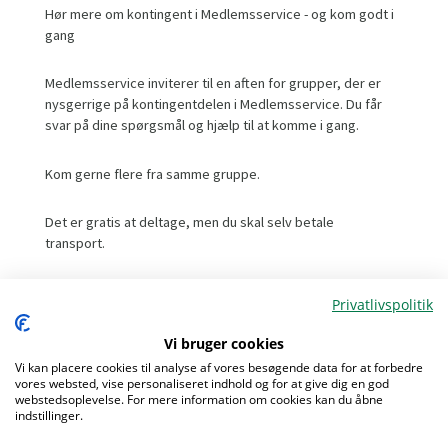
Hør mere om kontingent i Medlemsservice - og kom godt i
gang
Medlemsservice inviterer til en aften for grupper, der er
nysgerrige på kontingentdelen i Medlemsservice. Du får
svar på dine spørgsmål og hjælp til at komme i gang.
Kom gerne flere fra samme gruppe.
Det er gratis at deltage, men du skal selv betale
transport.
I løbet af aftenen får du viden om opsætning af
Privatlivspolitik
kontingent, oplevelsen for forældrene, løbende drift for
den kontingentansvarlige, kontingent for nyindmeldte og
Vi bruger cookies
udmeldte samt sammenhængen med regnskabet (enten i
Vi kan placere cookies til analyse af vores besøgende data for at forbedre
Medlemsservice eller et andet sted).
vores websted, vise personaliseret indhold og for at give dig en god
webstedsoplevelse. For mere information om cookies kan du åbne
indstillinger.
Menu