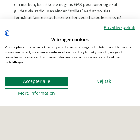
er i marken, kan ikke se nogens GPS-positioner og skal
guides via. radio. Man vinder “spillet” ved at politiet
formår at fange sabotørerne eller ved at sabotørerne, når
sit endelige mål.
Privatlivspolitik
Klan De Halvforvirrende Helt Rundt På gulvet fra Kjellerup
Vi bruger cookies
gruppe inviterer rovere til fælles roverarrangement.
Vi kan placere cookies til analyse af vores besøgende data for at forbedre
Løbet er målrettet rovere (17-99 år), men der er mulighed
vores websted, vise personaliseret indhold og for at give dig en god
for at søge dispensation.
webstedsoplevelse. For mere information om cookies kan du åbne
indstillinger.
Menu
Accepter alle
Nej tak
FRA
23. marts 2024 14:00
Mere information
TIL
24. marts 2024 10:00