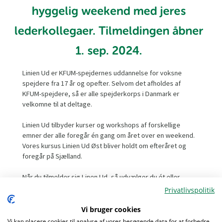
hyggelig weekend med jeres
lederkollegaer. Tilmeldingen åbner
1. sep. 2024.
Linien Ud er KFUM-spejdernes uddannelse for voksne
spejdere fra 17 år og opefter. Selvom det afholdes af
KFUM-spejdere, så er alle spejderkorps i Danmark er
velkomne til at deltage.
Linien Ud tilbyder kurser og workshops af forskellige
emner der alle foregår én gang om året over en weekend.
Vores kursus Linien Ud Øst bliver holdt om efteråret og
foregår på Sjælland.
Når du tilmelder sig Linen Ud, så udvælger du ét eller
flere kursus der tilbydes over weekenden. Kurserne
Privatlivspolitik
bliver alle afholdt af dygtige spejdere der elsker at lære
fra sig. Når du har deltaget på Linien Ud, er det ikke
Vi bruger cookies
ligesom de andre spejderkurser, hvor du kun deltager én
Vi kan placere cookies til analyse af vores besøgende data for at forbedre