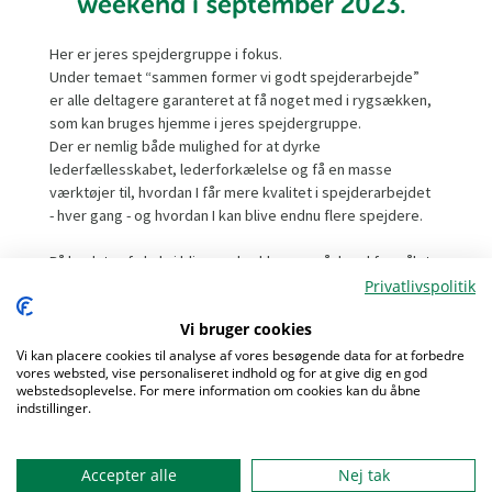
weekend i september 2023.
Her er jeres spejdergruppe i fokus.
Under temaet “sammen former vi godt spejderarbejde”
er alle deltagere garanteret at få noget med i rygsækken,
som kan bruges hjemme i jeres spejdergruppe.
Der er nemlig både mulighed for at dyrke
lederfællesskabet, lederforkælelse og få en masse
værktøjer til, hvordan I får mere kvalitet i spejderarbejdet
- hver gang - og hvordan I kan blive endnu flere spejdere.
På landstræf skal vi blive endnu klogere på, hvad formålet
med spejderarbejdet er. Vi fortsætter nemlig
Privatlivspolitik
formålsarbejdet (som begyndte ved landsmødet i 2020)
Vi bruger cookies
med et formålsløb.
Vi skal også finde ud af, hvad der skaber en bæredygtig
Vi kan placere cookies til analyse af vores besøgende data for at forbedre
vores websted, vise personaliseret indhold og for at give dig en god
gruppe gennem rollespil, vi skal dyste og blive klogere på
webstedsoplevelse. For mere information om cookies kan du åbne
mange forskellige inspirerende områder og afkroge af
indstillinger.
Menu
spejderarbejdet.
Landstræf 2023 foregår i skønne omgivelser på Houens
Accepter alle
Nej tak
Odde Spejdercenter. Her kan I opleve Houens Oddes