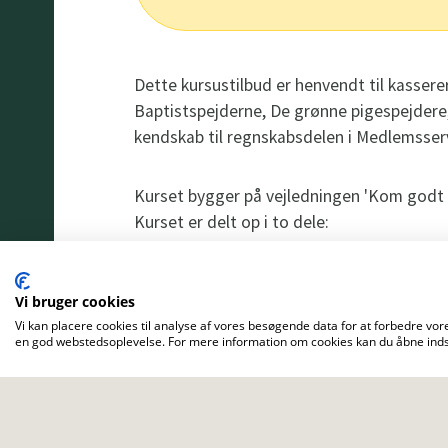
Dette kursustilbud er henvendt til kasser
Baptistspejderne, De grønne pigespejder
kendskab til regnskabsdelen i Medlemsser
Kurset bygger på vejledningen 'Kom godt i
Kurset er delt op i to dele:
Onsdag den 14.12. kl. 18.00-22
Medlemsservice og specielt fo
Vi bruger cookies
Vi kan placere cookies til analyse af vores besøgende data for at forbedre vore
opsætning af bankkonti, årsr
en god webstedsoplevelse. For mere information om cookies kan du åbne indst
og bankimport.
Torsdag den 15.12. kl. 18.00-22
og opsamling af spørgsmål fra