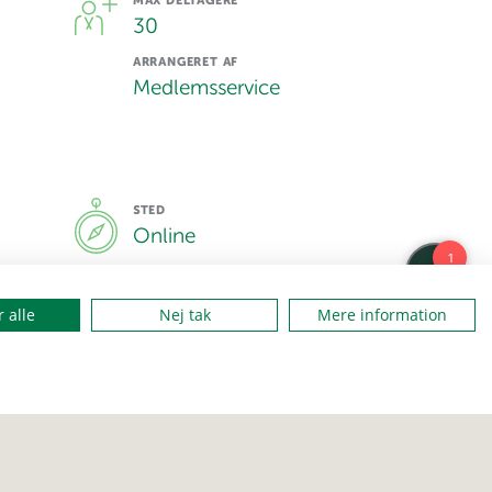
MAX DELTAGERE
30
ARRANGERET AF
Medlemsservice
STED
Online
 alle
Nej tak
Mere information
SKRIV TIL
Ib Rævdal