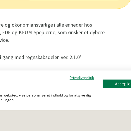
ere og økonomiansvarlige i alle enheder hos
e, FDF og KFUM-Spejderne, som ønsker et dybere
vice.
 gang med regnskabsdelen ver. 2.1.0'.
Privatlivspolitik
.00 (første del): Grundlæggende principper for
Accepter
r regnskabsdelen (herunder kontoplan,
s websted, vise personaliseret indhold og for at give dig
egnskab, budget mv.) samt kontingentopsætning
illinger.
.00 (anden del): Almindelig bogføring, fakturering
 begge aftenener.