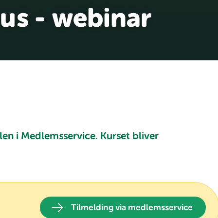
us - webinar
en i Medlemsservice. Kurset bliver
Tilmelding via medlemsservice