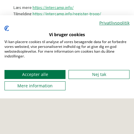
Læs mere
https://intercamp.info/
Tilmelding
https://intercamp.info/register-troop/
Privatlivspolitik
Vi bruger cookies
FRA
Vi kan placere cookies til analyse af vores besøgende data for at forbedre
17. maj 2024
vores websted, vise personaliseret indhold og for at give dig en god
webstedsoplevelse. For mere information om cookies kan du åbne
indstillinger.
TIL
Menu
20. maj 2024
Accepter alle
Nej tak
Mere information
STED
Świeradów-Zdrój, Polen