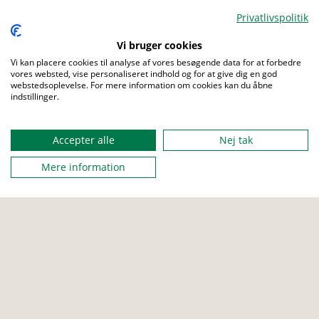
Som noget nyt i år vil der blive afholdt inspirationsaftener
Privatlivspolitik
rundt om i Danmark, hvor du kan blive inspireret til og få
en smagsprøve på, hvad det vil sige at sidde i
Vi bruger cookies
hovedbestyrelsen.
Vi kan placere cookies til analyse af vores besøgende data for at forbedre
vores websted, vise personaliseret indhold og for at give dig en god
webstedsoplevelse. For mere information om cookies kan du åbne
indstillinger.
Menu
FRA
01. maj 2024 18:00
Accepter alle
Nej tak
Mere information
TIL
01. maj 2024 21:00
MAX DELTAGERE
50
ARRANGERET AF