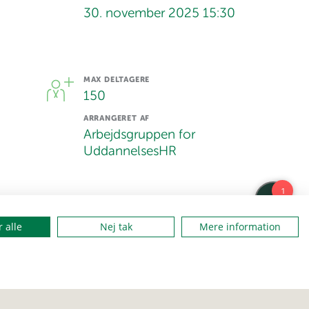
30. november 2025 15:30
MAX DELTAGERE
150
ARRANGERET AF
Arbejdsgruppen for
UddannelsesHR
STED
 alle
Nej tak
Mere information
Houens Odde Spejdercenter -
Gilwell Hytterne
ADRESSSE
Houens Odde 14
6000 Kolding