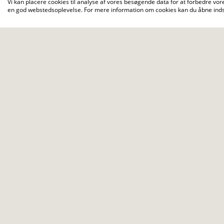
Vi kan placere cookies til analyse af vores besøgende data for at forbedre vore
en god webstedsoplevelse. For mere information om cookies kan du åbne indst
Det er den dygtigste stab, der står bag kur
med din patrulje får du en af dem som tut
jeres samarbejde og lære dig lidt bedre at
Når ugen er omme, er I alle de sejeste eli
Når du tager på Roland 1 på Spejdercentre
får ikke bare nye venner, færdigheder, tip
måske du finder et helt nyt talent ovenikø
Det her er spejder på en måde, du aldrig h
Roland er meget mere end trebukke og ko
Se kalenderen