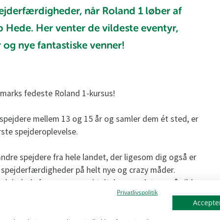
ejderfærdigheder, når Roland 1 løber af
 Hede. Her venter de vildeste eventyr,
r og nye fantastiske venner!
marks fedeste Roland 1-kursus!
42 spejdere mellem 13 og 15 år og samler dem ét sted, er
rste spejderoplevelse.
ndre spejdere fra hele landet, der ligesom dig også er
 spejderfærdigheder på helt nye og crazy måder.
lejrplads for ugen, sove i telt, lave mad, tage på vilde
Privatlivspolitik
Hundrede af de sjoveste, skøreste og mest vildeste
Accepter