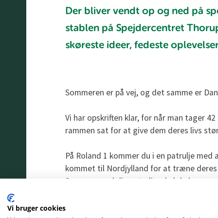
Der bliver vendt op og ned på sp
stablen på Spejdercentret Thorup
skøreste ideer, fedeste oplevelse
Sommeren er på vej, og det samme er Dan
Vi har opskriften klar, for når man tager 
rammen sat for at give dem deres livs stø
På Roland 1 kommer du i en patrulje med a
kommet til Nordjylland for at træne deres
Sammen med din patrulje, skal du bygge en 
actionfyldte løb og hundrede andre ting. 
ting.
Vi bruger cookies