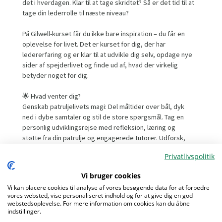
det i hverdagen. Klar til at tage skridtet? Så er det tid til at
tage din lederrolle til næste niveau?
På Gilwell-kurset får du ikke bare inspiration – du får en
oplevelse for livet. Det er kurset for dig, der har
ledererfaring og er klar til at udvikle dig selv, opdage nye
sider af spejderlivet og finde ud af, hvad der virkelig
betyder noget for dig.
🌟 Hvad venter dig?
Genskab patruljelivets magi: Del måltider over bål, dyk
ned i dybe samtaler og stil de store spørgsmål. Tag en
personlig udviklingsrejse med refleksion, læring og
støtte fra din patrulje og engagerede tutorer. Udforsk,
hvad det gode liv er for dig, og find ud af, hvordan du
Privatlivspolitik
skaber mere af det – både som leder og i livet generelt.
Vi bruger cookies
💡 Sådan udvikler du dig på Gilwell:
Vi kan placere cookies til analyse af vores besøgende data for at forbedre
Formulér og forfølg dit eget udviklingsmål med støtte fra
vores websted, vise personaliseret indhold og for at give dig en god
staben og din patrulje. Lær gennem spejdermetoden,
webstedsoplevelse. For mere information om cookies kan du åbne
Menu
patruljesystemet, learning by doing og teoretiske
indstillinger.
værktøjer, der virker. Bliv udfordret og støttet af en stab,