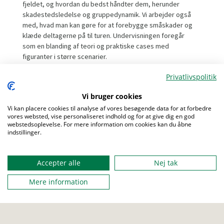
fjeldet, og hvordan du bedst håndter dem, herunder
skadestedsledelse og gruppedynamik. Vi arbejder også
med, hvad man kan gøre for at forebygge småskader og
klæde deltagerne på til turen. Undervisningen foregår
som en blanding af teori og praktiske cases med
figuranter i større scenarier.
Privatlivspolitik
Indhold:
Kurset fokuserer på hvordan vi forbereder os inden en
Vi bruger cookies
tur, hvilke ”udfordringer”, der er ved at stå med
Vi kan placere cookies til analyse af vores besøgende data for at forbedre
problemer i fjeldet/vildmarken, og på hvordan vi takler
vores websted, vise personaliseret indhold og for at give dig en god
Menu
ulykken, når den er sket.
webstedsoplevelse. For mere information om cookies kan du åbne
Viden om, hvordan du forbereder en tur, og evt. takler en
indstillinger.
ulykke, i fjeldet, kan også bruges til andre aktiviteter,
hvor der er langt til hjælp, f.eks. kanosejlads eller
sommerlejr i den tyndt befolkede del af Sverige/Norge.
Accepter alle
Nej tak
Det er derfor ikke et krav at skulle i fjeldet, for at tage
Mere information
dette kursus. Alle kan drage stor nytte af de forskellige
slags typer af ture.
Emner: