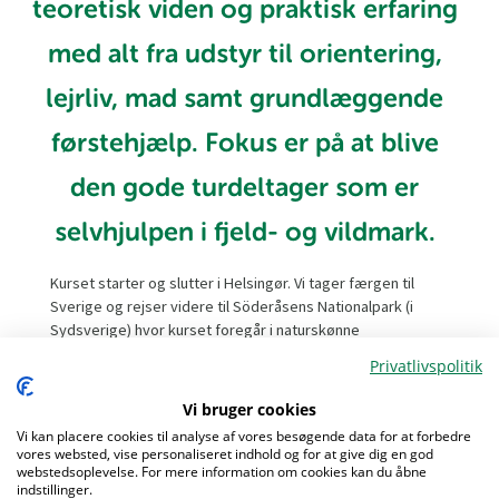
teoretisk viden og praktisk erfaring
med alt fra udstyr til orientering,
lejrliv, mad samt grundlæggende
førstehjælp. Fokus er på at blive
den gode turdeltager som er
selvhjulpen i fjeld- og vildmark.
Kurset starter og slutter i Helsingør. Vi tager færgen til
Sverige og rejser videre til Söderåsens Nationalpark (i
Sydsverige) hvor kurset foregår i naturskønne
omgivelser. Kursisterne inddeles i 3-4 personers sjak,
Privatlivspolitik
som sammen skal planlægge en kort (3 dages) vandring i
den smukke og kuperede nationalpark. Sjakkene
Vi bruger cookies
sammensættes ud fra et princip om at blande folk fra
Vi kan placere cookies til analyse af vores besøgende data for at forbedre
forskellige spejdergrupper. Før vandreturen bliver du
vores websted, vise personaliseret indhold og for at give dig en god
undervist på et 3-timers online møde i mange af de
webstedsoplevelse. For mere information om cookies kan du åbne
Menu
indstillinger.
grundlæggende færdigheder, som du behøver for at