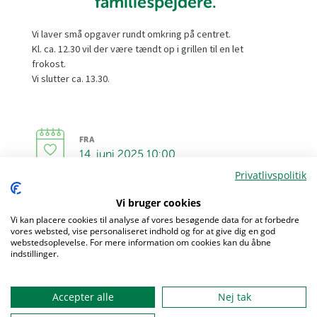
familiespejdere.
Vi laver små opgaver rundt omkring på centret.
Kl. ca. 12.30 vil der være tændt op i grillen til en let
frokost.
Vi slutter ca. 13.30.
FRA
14. juni 2025 10:00
Privatlivspolitik
TIL
Vi bruger cookies
14. juni 2025 13:30
Vi kan placere cookies til analyse af vores besøgende data for at forbedre
vores websted, vise personaliseret indhold og for at give dig en god
webstedsoplevelse. For mere information om cookies kan du åbne
indstillinger.
Menu
MAX DELTAGERE
Accepter alle
Nej tak
50