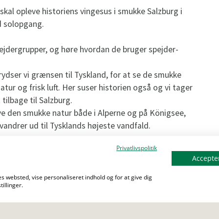
skal opleve historiens vingesus i smukke Salzburg i
d solopgang.
ejdergrupper, og høre hvordan de bruger spejder-
rydser vi grænsen til Tyskland, for at se de smukke
atur og frisk luft. Her suser historien også og vi tager
ilbage til Salzburg.
eve den smukke natur både i Alperne og på Königsee,
vandrer ud til Tysklands højeste vandfald.
Privatlivspolitik
land suse forbi i tog, da Spejder-Rejser gerne vil
Accepter
s websted, vise personaliseret indhold og for at give dig
illinger.
på turen:
gåben, med dagstursrygsæk, hvor vi vil få en del skridt
user hvor vi nyder landskabet. På turene i Alperne