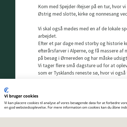
Kom med Spejder-Rejser på en tur, hvor vi 
Østrig med slotte, kirke og nonnesang ve
Vi skal også mødes med en af de lokale sp
arbejdet.
Efter et par dage med storby og historie k
efterårsfarver i Alperne, og få massere af n
på besøg i Ørnereden og har måske udsigt t
Vi tager flere små dagsture ud for at opl
som er Tysklands reneste sø, hvor vi også 
Turen starter og slutter med at vi ser Tysk
fokusere på bæredygtige rejseformer.
Vi bruger cookies
Vi kan placere cookies til analyse af vores besøgende data for at forbedre vore
en god webstedsoplevelse. For mere information om cookies kan du åbne indst
Turstaben omkring den fysiske belastning 
Vi skal i høj grad udforske natur og by på 
på skridttælleren, men også mange gode pa