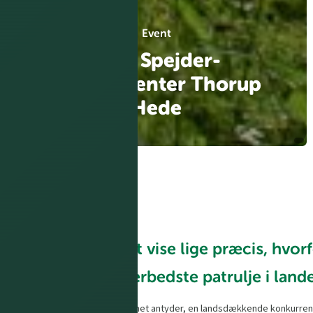
Event
DM i Spejder-
Spejdercenter Thorup
Hede
Er du klar på at vise lige præcis, hvor
du har den allerbedste patrulje i land
DM i Spejder er, som navnet antyder, en landsdækkende konkurren