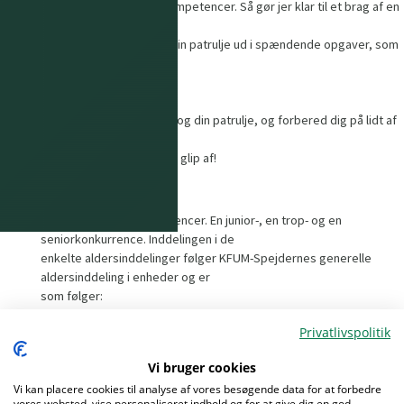
som nye og uventede kompetencer. Så gør jer klar til et brag af en
begivenhed, som helt
sikkert vil bringe dig og din patrulje ud i spændende opgaver, som
giver oplevelser og
minder for livet.
Skynd dig at tilmelde dig og din patrulje, og forbered dig på lidt af
hvert, så leverer vi en
begivenhed du ikke vil gå glip af!
Aldersinddeling
Der afholdes tre konkurrencer. En junior-, en trop- og en
seniorkonkurrence. Inddelingen i de
enkelte aldersinddelinger følger KFUM-Spejdernes generelle
aldersinddeling i enheder og er
som følger:
Juniorkonkurrencen: 4. - 5. klasse
Privatlivspolitik
Tropskonkurrencen: 6. - 8. klasse
Seniorkonkurrencen: 9. klasse og op.
Vi bruger cookies
Vi kan placere cookies til analyse af vores besøgende data for at forbedre
Det er ikke tilladt at være fyldt 18 år ved kvalifikations start.
vores websted, vise personaliseret indhold og for at give dig en god