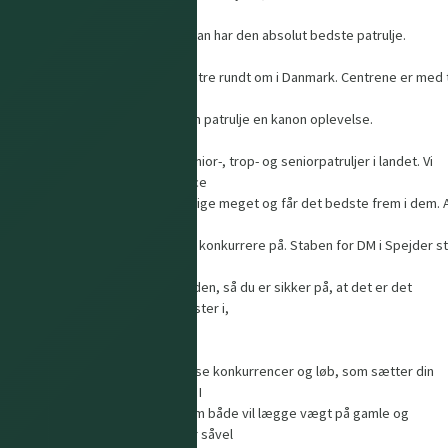
hvor man har
mulighed for at vise, at man har den absolut bedste patrulje.
Kvalifikationerne til DM i
Spejder foregår på ni centre rundt om i Danmark. Centrene er med t
at danne rammen for
kvalifikationen og give din patrulje en kanon oplevelse.
DM i Spejder er for alle junior-, trop- og seniorpatruljer i landet. Vi
garanterer en konkurrence
som udfordrer alle aldre lige meget og får det bedste frem i dem. A
kan frit vælge det
center, som de ønsker at konkurrere på. Staben for DM i Spejder st
for at lave hele
programmet for weekenden, så du er sikker på, at det er det
fuldstændigt samme I dyster i,
uanset centret.
Eventet byder på en masse konkurrencer og løb, som sætter din
patruljes evner på prøve. I
vil møde udfordringer som både vil lægge vægt på gamle og
traditionelle færdigheder såvel