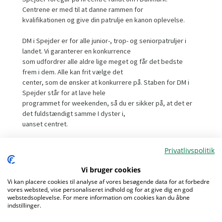
Centrene er med til at danne rammen for
kvalifikationen og give din patrulje en kanon oplevelse.
DM i Spejder er for alle junior-, trop- og seniorpatruljer i
landet. Vi garanterer en konkurrence
som udfordrer alle aldre lige meget og får det bedste
frem i dem. Alle kan frit vælge det
center, som de ønsker at konkurrere på. Staben for DM i
Spejder står for at lave hele
programmet for weekenden, så du er sikker på, at det er
det fuldstændigt samme I dyster i,
uanset centret.
Eventet byder på en masse konkurrencer og løb, som
Privatlivspolitik
sætter din patruljes evner på prøve. I
vil møde udfordringer som både vil lægge vægt på gamle
Vi bruger cookies
og traditionelle færdigheder såvel
Vi kan placere cookies til analyse af vores besøgende data for at forbedre
som nye og uventede kompetencer. Så gør jer klar til et
vores websted, vise personaliseret indhold og for at give dig en god
brag af en begivenhed, som helt
webstedsoplevelse. For mere information om cookies kan du åbne
Menu
indstillinger.
sikkert vil bringe dig og din patrulje ud i spændende
opgaver, som giver oplevelser og