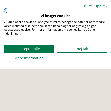
og magiske eventyrverden.
Privatlivspolitik
Vi skal sammen udforske Shreks verden.
I skal deltage i eventyret og I kommer bl.a. til at møde
Vi bruger cookies
Shrek og nogle af de andre figurer.
Vi kan placere cookies til analyse af vores besøgende data for at forbedre
vores websted, vise personaliseret indhold og for at give dig en god
webstedsoplevelse. For mere information om cookies kan du åbne
indstillinger.
Menu
FRA
14. maj 2026 11:00
Accepter alle
Nej tak
Mere information
TIL
17. maj 2026 10:00
MAX DELTAGERE
500
ARRANGERET AF