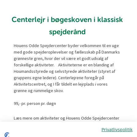
Centerlejr i bøgeskoven i klassisk
spejderånd
Houens Odde Spejdercenter byder velkommen til en uge
med gode spejderoplevelser og fællesskab på Danmarks
grønneste gren, hvor der vil være et godt udvalg af
forskellige aktiviteter. Aktiviteterne er en blanding af
Houmandsstyrede og selvstyrede aktiviteter (styret af
gruppens egne ledere). Centerlejrene foregår på
Aktivitetscentret, og I får tildelt en lejrplads i vores
grønne og rummelige skov.
99,- pr. person pr. døgn
Læs mere om aktiviteter og Houens Odde Spejdercenter
på vores hjemmeside:
Privatlivspolitik
https://houensoddespejdercenter.dk/centerlejr/