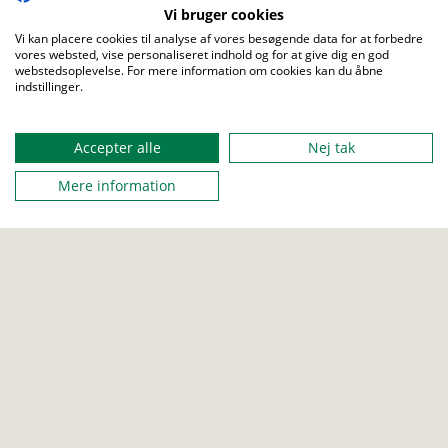
Vi bruger cookies
Vi kan placere cookies til analyse af vores besøgende data for at forbedre
vores websted, vise personaliseret indhold og for at give dig en god
webstedsoplevelse. For mere information om cookies kan du åbne
FRA
indstillinger.
20. juli 2024 14:00
Menu
Accepter alle
Nej tak
TIL
27. juli 2024 12:00
Mere information
MAX DELTAGERE
450
ARRANGERET AF
Houens Odde Spejdercenter