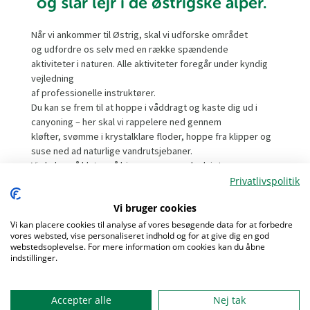
og slår lejr i de østrigske alper.
Når vi ankommer til Østrig, skal vi udforske området
og udfordre os selv med en række spændende
aktiviteter i naturen. Alle aktiviteter foregår under kyndig
vejledning
af professionelle instruktører.
Du kan se frem til at hoppe i våddragt og kaste dig ud i
canyoning – her skal vi rappelere ned gennem
kløfter, svømme i krystalklare floder, hoppe fra klipper og
suse ned ad naturlige vandrutsjebaner.
Vi skal også klatre på bjergvægge med udsigt over
dalene og mærke adrenalinen, når vi når toppen.
Privatlivspolitik
En af turens helt store naturoplevelser bliver en vandretur
Vi bruger cookies
op gennem bjergene med overnatning i en
hyggelig alpehytte. Her smager vi på lokale specialiteter
Vi kan placere cookies til analyse af vores besøgende data for at forbedre
vores websted, vise personaliseret indhold og for at give dig en god
som ost og chokolade – perfekt efter en dag med sved
webstedsoplevelse. For mere information om cookies kan du åbne
på panden og ømme ben.
indstillinger.
Menu
Men turen handler ikke kun om fart og eventyr. Vi lægger
Accepter alle
Nej tak
også vægt på fællesskabet – hygge omkring bålet, sjove