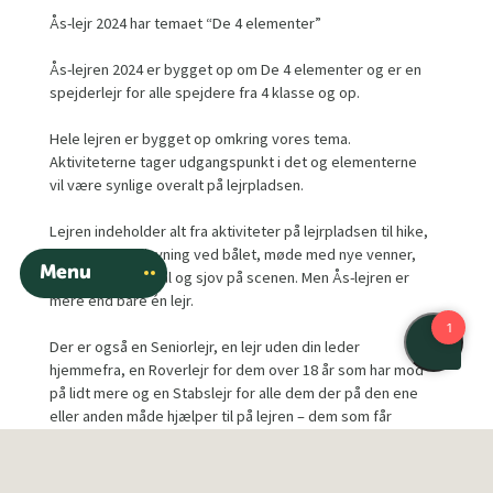
Ås-lejr 2024 har temaet “De 4 elementer”
Ås-lejren 2024 er bygget op om De 4 elementer og er en
spejderlejr for alle spejdere fra 4 klasse og op.
Hele lejren er bygget op omkring vores tema.
Aktiviteterne tager udgangspunkt i det og elementerne
vil være synlige overalt på lejrpladsen.
Lejren indeholder alt fra aktiviteter på lejrpladsen til hike,
hygge og madlavning ved bålet, møde med nye venner,
Menu
stort fælles lejrbål og sjov på scenen. Men Ås-lejren er
mere end bare én lejr.
Der er også en Seniorlejr, en lejr uden din leder
hjemmefra, en Roverlejr for dem over 18 år som har mod
på lidt mere og en Stabslejr for alle dem der på den ene
eller anden måde hjælper til på lejren – dem som får
hjulene til at dreje rundt.
Ås-lejren bliver afholdt fra 13. juli til 20. juli 2024 (uge 29) på