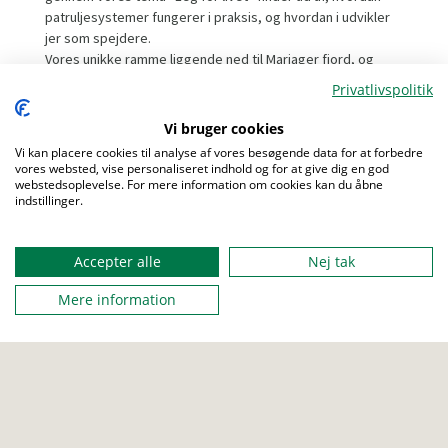
patruljesystemer fungerer i praksis, og hvordan i udvikler
jer som spejdere.
Vores unikke ramme liggende ned til Mariager fjord, og
efterskolens faciliteter gør, at vi kan skabe en unik og helt
Privatlivspolitik
speciel oplevelse for jer.
En blanding af klassiske spejderaktiviteter og helt nye
Vi bruger cookies
ting i aldrig har oplevet før er på programmet, og staben
Vi kan placere cookies til analyse af vores besøgende data for at forbedre
kan ikke vente på at have en fantastisk uge sammen med
vores websted, vise personaliseret indhold og for at give dig en god
webstedsoplevelse. For mere information om cookies kan du åbne
jer.
indstillinger.
Menu
Accepter alle
Nej tak
FRA
11. oktober 2025 12:00
Mere information
TIL
18. oktober 2025 12:00