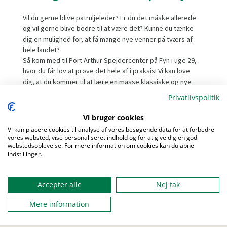
Vil du gerne blive patruljeleder? Er du det måske allerede
og vil gerne blive bedre til at være det? Kunne du tænke
dig en mulighed for, at få mange nye venner på tværs af
hele landet?
Så kom med til Port Arthur Spejdercenter på Fyn i uge 29,
hvor du får lov at prøve det hele af i praksis! Vi kan love
dig, at du kommer til at lære en masse klassiske og nye
spejderfærdigheder at kende, så du både kan lære noget
Privatlivspolitik
nyt og finpudse det, du allerede er superdygtig til.
Sammen med dine nye patruljekammerater, skal I bygge
Vi bruger cookies
jeres egen lejrplads, lave mad over bål, være på
Vi kan placere cookies til analyse af vores besøgende data for at forbedre
spejderløb og lære, hvordan I kan samarbejde jer i mål.
vores websted, vise personaliseret indhold og for at give dig en god
For sammen kan man meget mere! Det bliver ikke
webstedsoplevelse. For mere information om cookies kan du åbne
indstillinger.
stillesiddende og du får en masse frisk luft i sommerens
Menu
bedste uge, så du også kan blive en god patruljeleder -
og måske i fremtiden meget mere end det... Hvem ved?
Accepter alle
Nej tak
Kom til Port Arthur og find ud af det!
Mere information