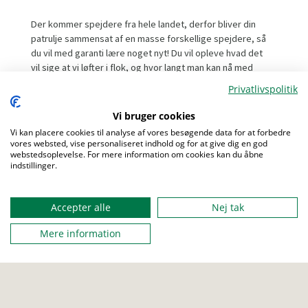
Der kommer spejdere fra hele landet, derfor bliver din
patrulje sammensat af en masse forskellige spejdere, så
du vil med garanti lære noget nyt! Du vil opleve hvad det
vil sige at vi løfter i flok, og hvor langt man kan nå med
godt samarbejde og gode venner.
Privatlivspolitik
Vi har et utroligt tutor team klar til at give dig det bedste
Vi bruger cookies
kursus som du sent vil glemme!
Vi kan placere cookies til analyse af vores besøgende data for at forbedre
Så pak rygsækken og skynd dig at blive tilmeldt!
vores websted, vise personaliseret indhold og for at give dig en god
webstedsoplevelse. For mere information om cookies kan du åbne
indstillinger.
Menu
Vi ses på Næsbycentret i påskeferien 2023!
Accepter alle
Nej tak
Mere information
FRA
01. april 2023 13:00
TIL