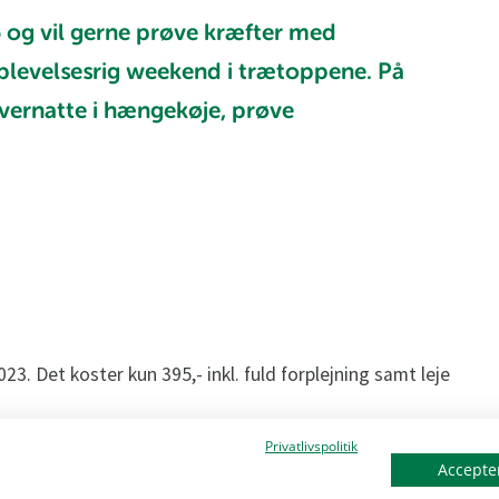
16 og vil gerne prøve kræfter med
oplevelsesrig weekend i trætoppene. På
vernatte i hængekøje, prøve
23. Det koster kun 395,- inkl. fuld forplejning samt leje
Privatlivspolitik
 år fra alle uniformerede korps og der er kun 20
Accepter