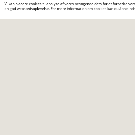
Vi kan placere cookies til analyse af vores besøgende data for at forbedre vore
en god webstedsoplevelse. For mere information om cookies kan du åbne indst
Arrangementet afholdes tæt på Mosskovpavi
vores certificerede træklatreinstruktører.
Foruden et stort udvalg af klatreaktivitete
weekenden som bl.a. løb med kort, lejrbål
Hele herligheden er arrangeret af Klan D
Det er selvfølgelig muligt at komme allered
frokost.
Mere om arrangementet:
https://xn--24tr
Se kalenderen