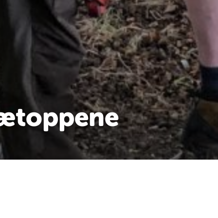
rætoppene