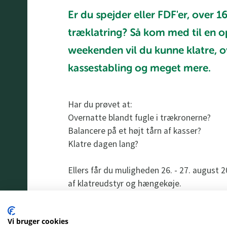
Er du spejder eller FDF'er, over 
træklatring? Så kom med til en 
weekenden vil du kunne klatre, o
kassestabling og meget mere.
Har du prøvet at:
Overnatte blandt fugle i trækronerne?
Balancere på et højt tårn af kasser?
Klatre dagen lang?
Ellers får du muligheden 26. - 27. august 20
af klatreudstyr og hængekøje.
Arrangementet er for alle spejdere over 16
Vi bruger cookies
pladser.